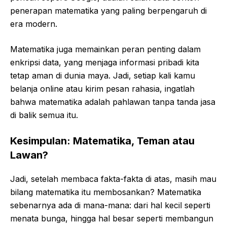
penerapan matematika yang paling berpengaruh di
era modern.
Matematika juga memainkan peran penting dalam
enkripsi data, yang menjaga informasi pribadi kita
tetap aman di dunia maya. Jadi, setiap kali kamu
belanja online atau kirim pesan rahasia, ingatlah
bahwa matematika adalah pahlawan tanpa tanda jasa
di balik semua itu.
Kesimpulan: Matematika, Teman atau
Lawan?
Jadi, setelah membaca fakta-fakta di atas, masih mau
bilang matematika itu membosankan? Matematika
sebenarnya ada di mana-mana: dari hal kecil seperti
menata bunga, hingga hal besar seperti membangun