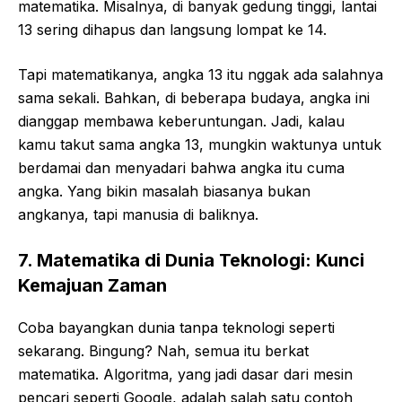
matematika. Misalnya, di banyak gedung tinggi, lantai
13 sering dihapus dan langsung lompat ke 14.
Tapi matematikanya, angka 13 itu nggak ada salahnya
sama sekali. Bahkan, di beberapa budaya, angka ini
dianggap membawa keberuntungan. Jadi, kalau
kamu takut sama angka 13, mungkin waktunya untuk
berdamai dan menyadari bahwa angka itu cuma
angka. Yang bikin masalah biasanya bukan
angkanya, tapi manusia di baliknya.
7.
Matematika di Dunia Teknologi: Kunci
Kemajuan Zaman
Coba bayangkan dunia tanpa teknologi seperti
sekarang. Bingung? Nah, semua itu berkat
matematika. Algoritma, yang jadi dasar dari mesin
pencari seperti Google, adalah salah satu contoh