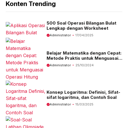
Konten Trending
o
e
r
A
o
r
a
p
500 Soal Operasi Bilangan Bulat
k
m
p
Lengkap dengan Worksheet
Administrator
17/04/2025
Belajar Matematika dengan Cepat:
Metode Praktis untuk Menguasai
Operasi Hitung
Administrator
25/10/2024
Konsep Logaritma: Definisi, Sifat-
sifat logaritma, dan Contoh Soal
Administrator
15/03/2025