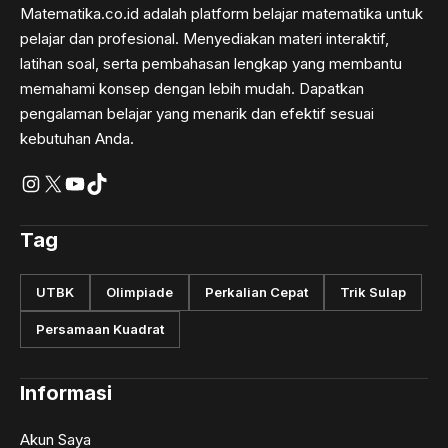
Matematika.co.id adalah platform belajar matematika untuk
pelajar dan profesional. Menyediakan materi interaktif,
latihan soal, serta pembahasan lengkap yang membantu
memahami konsep dengan lebih mudah. Dapatkan
pengalaman belajar yang menarik dan efektif sesuai
kebutuhan Anda.
Instagram
X
YouTube
TikTok
Tag
UTBK
Olimpiade
Perkalian Cepat
Trik Sulap
Persamaan Kuadrat
Informasi
Akun Saya