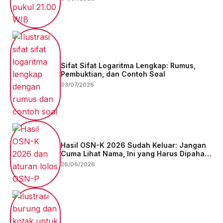
Sifat Sifat Logaritma Lengkap: Rumus,
Pembuktian, dan Contoh Soal
03/07/2026
Hasil OSN-K 2026 Sudah Keluar: Jangan
Cuma Lihat Nama, Ini yang Harus Dipahami
Peserta
26/06/2026